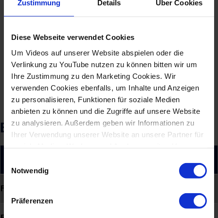
producción en OEMs como FIAT o Volkswagen
Zustimmung
Details
Über Cookies
operan con éxito con la BA 220. Su arquitectura
modular permite adaptaciones flexibles y cumple
Diese Webseite verwendet Cookies
con los más altos requisitos en calidad,
documentación y reproducibilidad.
Um Videos auf unserer Website abspielen oder die
Verlinkung zu YouTube nutzen zu können bitten wir um
MÁS SOBRE AUTOMOCIÓN Y MOVILIDAD
Ihre Zustimmung zu den Marketing Cookies. Wir
verwenden Cookies ebenfalls, um Inhalte und Anzeigen
zu personalisieren, Funktionen für soziale Medien
anbieten zu können und die Zugriffe auf unsere Website
zu analysieren. Außerdem geben wir Informationen zu
Especificaciones técnicas
Ihrer Verwendung unserer Website an unsere Partner für
soziale Medien, Werbung und Analysen weiter. Unsere
Partner führen diese Informationen möglicherweise mit
BA 220
Einwilligungsauswahl
weiteren Daten zusammen, die Sie ihnen bereitgestellt
Notwendig
haben oder die sie im Rahmen Ihrer Nutzung der Dienste
Fuerza de cierre (kN):
1.000
gesammelt haben.
Präferenzen
Fuerza de cierre (US t):
112,4