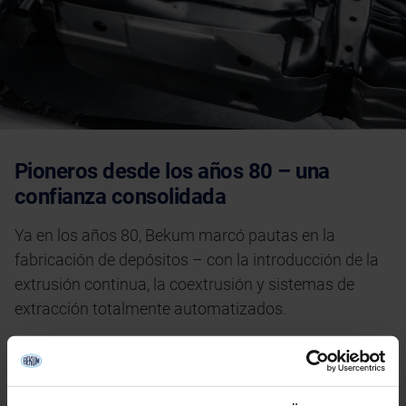
Pioneros desde los años 80 – una
confianza consolidada
Ya en los años 80, Bekum marcó pautas en la
fabricación de depósitos – con la introducción de la
extrusión continua, la coextrusión y sistemas de
extracción totalmente automatizados.
Hoy en día, fabricantes de todo el mundo se
benefician de esta experiencia: numerosas líneas de