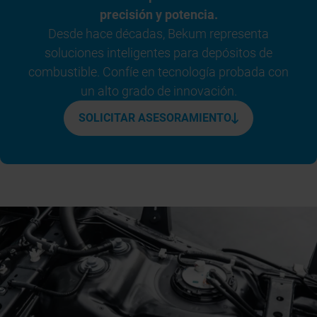
precisión y potencia.
Desde hace décadas, Bekum representa
soluciones inteligentes para depósitos de
combustible. Confíe en tecnología probada con
un alto grado de innovación.
SOLICITAR ASESORAMIENTO