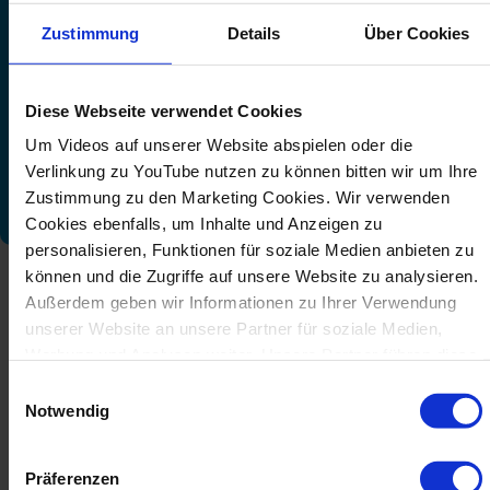
adecuado.
Zustimmung
Details
Über Cookies
Bekum desarrolla y fabrica cabezales de
extrusión con experiencia y método – para
procesos estables, producción eficiente y
Diese Webseite verwendet Cookies
resultados reproducibles.
Um Videos auf unserer Website abspielen oder die
Verlinkung zu YouTube nutzen zu können bitten wir um Ihre
SOLICITAR ASESORAMIENTO
Zustimmung zu den Marketing Cookies. Wir verwenden
Cookies ebenfalls, um Inhalte und Anzeigen zu
personalisieren, Funktionen für soziale Medien anbieten zu
können und die Zugriffe auf unsere Website zu analysieren.
Außerdem geben wir Informationen zu Ihrer Verwendung
unserer Website an unsere Partner für soziale Medien,
Werbung und Analysen weiter. Unsere Partner führen diese
Informationen möglicherweise mit weiteren Daten
Einwilligungsauswahl
zusammen, die Sie ihnen bereitgestellt haben oder die sie
Notwendig
im Rahmen Ihrer Nutzung der Dienste gesammelt haben.
Präferenzen