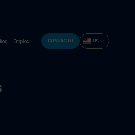
CONTACTO
ios
Empleo
US
s