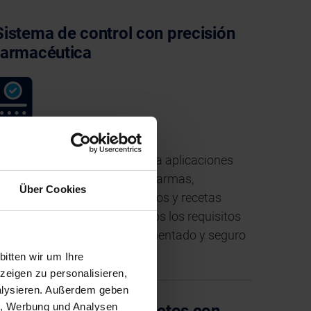
Sistema de control con precisión
farmacéutica
a BC 8.0 está optimizada para aplicaciones
armacéuticas: memoria de alarmas,
Über Cookies
razabilidad, gestión de usuarios y recetas
redefinidas. Cumple con todos los requisitos
e validación: trazable, documentado y seguro
nte auditorías.
itten wir um Ihre
eigen zu personalisieren,
nalysieren. Außerdem geben
en, Werbung und Analysen