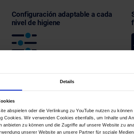
Configuración adaptable a cada
nivel de higiene
No todos los envases requieren tecnología de
L
sala blanca, pero toda producción necesita
f
seguridad. Las máquinas EBLOW se ajustan al
Details
t
s
grado de higiene requerido: filtración de aire,
p
componentes de acero inoxidable, carcasas
d
Cookies
cerradas o zonas de moldeado de fácil
a
te abspielen oder die Verlinkung zu YouTube nutzen zu können b
limpieza. Así se reduce la inversión sin
 Cookies. Wir verwenden Cookies ebenfalls, um Inhalte und Anz
sacrificar calidad.
en anbieten zu können und die Zugriffe auf unsere Website zu a
Verwendung unserer Website an unsere Partner für soziale Medi