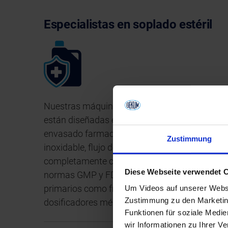
Especialistas en soplado estéril
Nuestras máquinas en versión farmacéutica
están diseñadas específicamente para el
envasado farmacéutico. Cuentan con acero
Zustimmung
inoxidable, flujo de aire laminar y componente
completamente cerrados. Cumplen con las
Diese Webseite verwendet 
normas GMP y FDA, ideales para envases
primarios como frascos, ampollas o
Um Videos auf unserer Websi
Zustimmung zu den Marketing
dosificadores médicos.
Funktionen für soziale Medi
wir Informationen zu Ihrer 