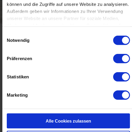
können und die Zugriffe auf unsere Website zu analysieren.
Außerdem geben wir Informationen zu Ihrer Verwendung
unserer Website an unsere Partner für soziale Medien,
Werbung und Analysen weiter. Unsere Partner führen diese
Informationen möglicherweise mit weiteren Daten
Einwilligungsauswahl
zusammen, die Sie ihnen bereitgestellt haben oder die sie
Notwendig
im Rahmen Ihrer Nutzung der Dienste gesammelt haben.
Produktionsbeispiele
Präferenzen
Statistiken
Marketing
Alle Cookies zulassen