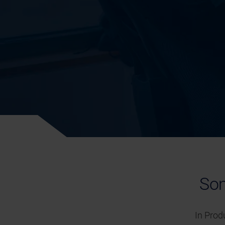
Som
In Prod