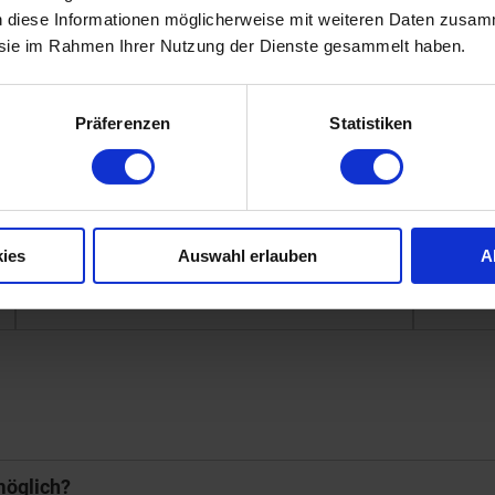
n diese Informationen möglicherweise mit weiteren Daten zusam
e sie im Rahmen Ihrer Nutzung der Dienste gesammelt haben.
Präferenzen
Statistiken
Die Anzeige dieses Inhalts ist mit Ihren
Die A
aktuellen Cookie-Einstellungen
a
(DSGVO) nicht möglich.
ies
Auswahl erlauben
A
EINSTELLUNGEN ÄNDERN
möglich?