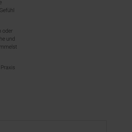
e
Gefühl
n oder
he und
ammelst
 Praxis