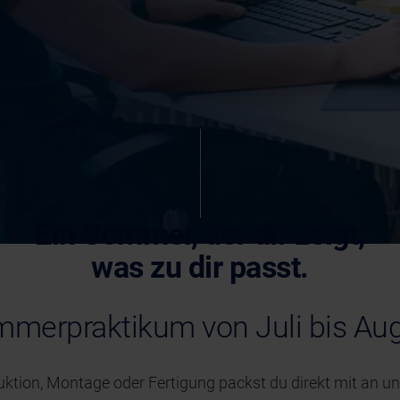
Ein Sommer, der dir zeigt,
was zu dir passt.
merpraktikum von Juli bis Au
uktion, Montage oder Fertigung packst du direkt mit an und