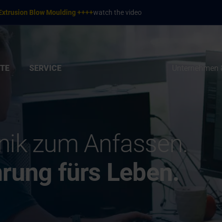
Extrusion Blow Moulding ++++
watch the video
TE
SERVICE
Unternehmen 
nik zum Anfassen.
hrung fürs Leben.