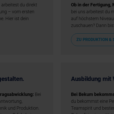
arbeitest du direkt
Ob in der Fertigung,
zung – vom ersten
bei uns arbeitest d
. Hier ist dein
auf höchstem Niveau.
zuschauen? Dann bist 
ZU PRODUKTION & 
estalten.
Ausbildung mit 
ftragsabwicklung:
Bei
Bei Bekum bekommst 
antwortung,
du bekommst eine Pers
nik und Produktion.
Teamspirit und beste