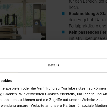
für den Bereich, der 
hoch.
Rückmeldung & Sta
dein Angebot. Danach 
Ferialpraktikum und
Kein passendes Fer
initiativ über unsere
welcher Bereich dich
möchtest. Gemeinsa
Einsatz für dich find
Details
ZUR INITIATIVBEWER
Cookies
te abspielen oder die Verlinkung zu YouTube nutzen zu können b
 Cookies. Wir verwenden Cookies ebenfalls, um Inhalte und Anz
en anbieten zu können und die Zugriffe auf unsere Website zu a
60 Sekunden
Verwendung unserer Website an unsere Partner für soziale Medi