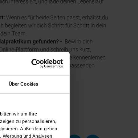
dich interessiert, und lade deinen Lebenslauf
rt:
Wenn es für beide Seiten passt, erhältst du
begleiten wir dich Schritt für Schritt in dein
 dein Team.
ialpraktikum gefunden? -
Bewirb dich
 Online-Plattform und schreib uns kurz,
 interessiert und was du gerne kennenlernen
m schauen wir, ob wir einen passenden
en.
Über Cookies
BUNG
itten wir um Ihre
eigen zu personalisieren,
nalysieren. Außerdem geben
en, Werbung und Analysen