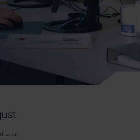
gust
 lernst,