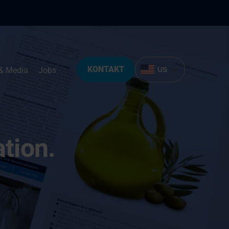
KONTAKT
& Media
Jobs
US
tion.