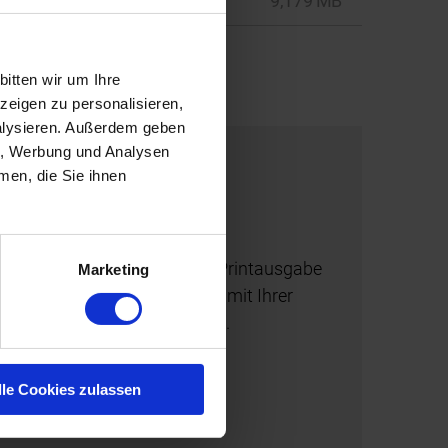
PDF
9,179 MB
itten wir um Ihre
eigen zu personalisieren,
nalysieren. Außerdem geben
en, Werbung und Analysen
men, die Sie ihnen
igital?
en die
bekumnews
auch als Printausgabe
Marketing
 einfach eine kurze Nachricht mit Ihrer
ehmen Sie in den Versand auf.
FORDERN
lle Cookies zulassen