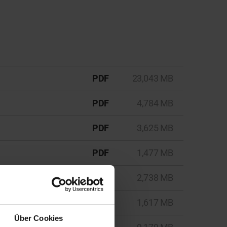
PDF
23,043 MB
PDF
4,784 MB
PDF
3,625 MB
PDF
1,477 MB
PDF
2,738 MB
PDF
1,617 MB
Über Cookies