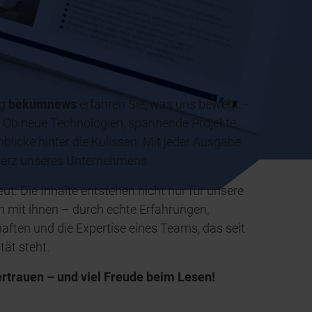
ng
bekumnews
erfahren Sie, was uns bewegt –
 Ob neue Technologien, spannende Projekte,
blicke hinter die Kulissen: Mit jeder Ausgabe
s Herz unseres Unternehmens.
t: Die Inhalte entstehen nicht nur für unsere
h mit ihnen – durch echte Erfahrungen,
aften und die Expertise eines Teams, das seit
tät steht.
ertrauen – und viel Freude beim Lesen!