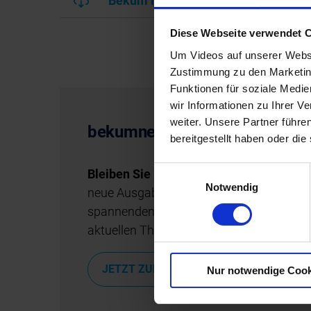
Bekum News Herbst 2019 (deutsch)
Diese Webseite verwendet 
Um Videos auf unserer Websi
Zustimmung zu den Marketing
Funktionen für soziale Medi
wir Informationen zu Ihrer 
weiter. Unsere Partner führe
bekumnews direkt ins Postfac
bereitgestellt haben oder di
Einwilligungsauswahl
Bleiben Sie informiert:
Mit unserem News
Notwendig
neue Ausgaben der BekumNews automatis
spannenden Entwicklungen, technischen 
aktuellen Themen aus der Welt von Beku
JETZT ZUM NEWSLETTER ANMELDEN
Nur notwendige Cook