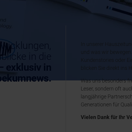
twicklungen,
In unserer Hauszeitu
und was wir bewegen.
blicke in die
Kundenstories oder Ein
– exklusiv in
blicken Sie direkt in
 bekumnews.
Was uns besonders freu
Leser, sondern oft auc
langjährige Partnersch
Generationen für Quali
Vielen Dank für Ihr V