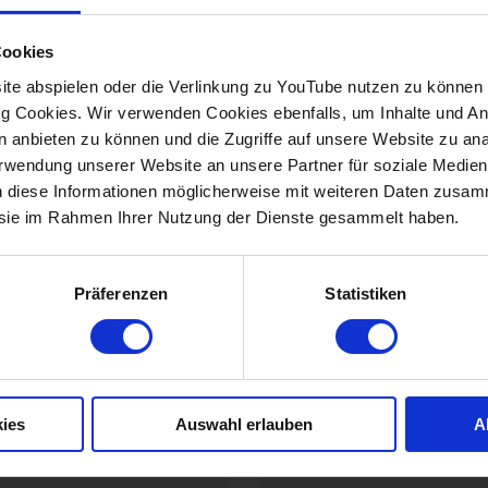
Cookies
te abspielen oder die Verlinkung zu YouTube nutzen zu können b
 Cookies. Wir verwenden Cookies ebenfalls, um Inhalte und Anz
en anbieten zu können und die Zugriffe auf unsere Website zu a
Verwendung unserer Website an unsere Partner für soziale Medi
n diese Informationen möglicherweise mit weiteren Daten zusam
h
Gedruckt statt d
e sie im Rahmen Ihrer Nutzung der Dienste gesammelt haben.
letter erhalten Sie
Gerne senden wir Ihn
Präferenzen
Statistiken
ch per E-Mail – mit
zu. Schreiben Sie uns
Insights und
Anschrift – und wir n
m.
PRINTAUSGABE AN
ies
Auswahl erlauben
A