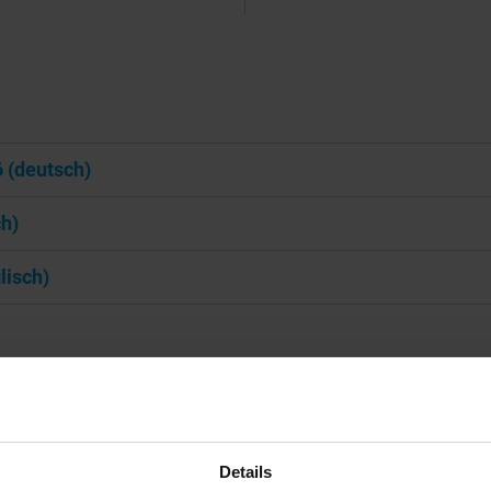
 (deutsch)
h)
lisch)
Details