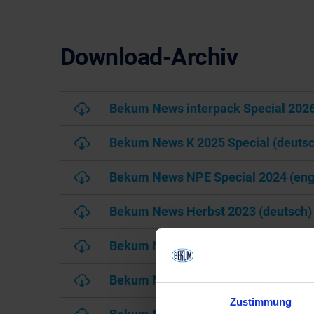
Download-Archiv
Bekum News interpack Special 2026
Bekum News K 2025 Special (deutsc
Bekum News NPE Special 2024 (eng
Bekum News Herbst 2023 (deutsch)
Bekum News Herbst 2022 (deutsch)
Bekum News Herbst 2021 (deutsch)
Zustimmung