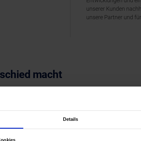
Entwicklungen und ein
unserer Kunden nachha
unsere Partner und für
erschied macht
n 30 Jahre und länger
n
Details
Cookies