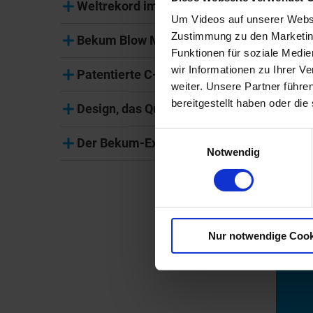
Weltrekord im energiesparenden Blasfo
Um Videos auf unserer Websi
Zustimmung zu den Marketing
Bekum Blow Moulding Days
Funktionen für soziale Medi
wir Informationen zu Ihrer 
Patentierte C-Rahmen Schließeinheit mit
weiter. Unsere Partner führe
bereitgestellt haben oder di
Design, das Qualität sichtbar macht
Einwilligungsauswahl
Der Bekum-Extrusionskopf aus eigener En
Notwendig
Nur notwendige Cook