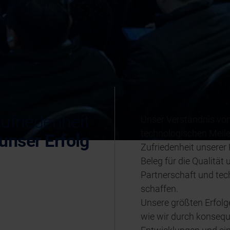
Zufriedenheit
Unser Verständnis von 
technologischen Meile
 unser Erfolg
Zufriedenheit unsere
Beleg für die Qualität 
Partnerschaft und tec
schaffen.
Unsere größten Erfolge
wie wir durch konsequ