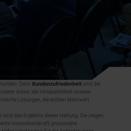
Erfolg misst sich nicht allein an
nsteinen, sondern vor allem an der
r Kunden. Denn
Kundenzufriedenheit
sind der
unserer Arbeit, die Verlässlichkeit unserer
hnische Lösungen, die echten Mehrwert
 sind das Ergebnis dieser Haltung: Sie zeigen,
ente Innovationskraft, praxisnahe