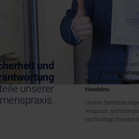
icherheit und
Bei Bekum stehen verl
und ein
verantwortung
rantwortung
Ressourcen und Mens
teile unserer
Handelns.
menspraxis.
Unsere Zertifizierung
Anspruch, technologis
nachhaltige Standards 