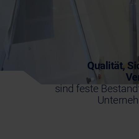
Qualität, S
Ve
sind feste Bestand
Unterneh