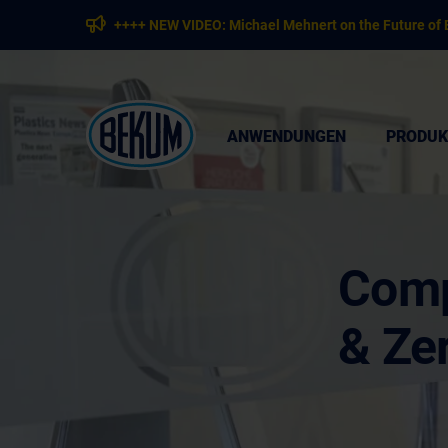
++++ NEW VIDEO: Michael Mehnert on the Future of 
ANWENDUNGEN
PRODUK
Comp
& Zer