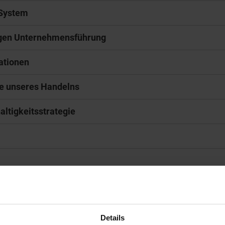
 System
tigen Unternehmensführung
ationen
ge unseres Handelns
altigkeitsstrategie
LICK
Details