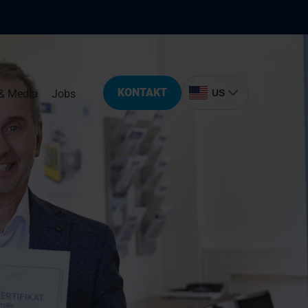
KONTAKT
& Media
Jobs
US