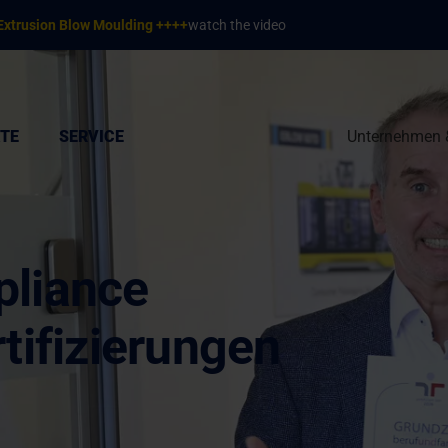
Extrusion Blow Moulding ++++
watch the video
TE
SERVICE
Unternehmen 
liance
tifizierungen