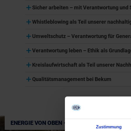
Sicher arbeiten – mit Verantwortung und
Whistleblowing als Teil unserer nachhal
Umweltschutz – Verantwortung für Gener
Verantwortung leben – Ethik als Grundla
Kreislaufwirtschaft als Teil unserer Nachh
Qualitätsmanagement bei Bekum
ENERGIE VON OBEN – VERANTWORTUNG IM B
Zustimmung