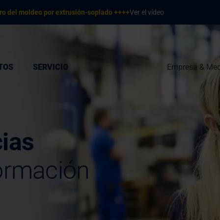
ro del moldeo por extrusión-soplado ++++
Ver el vídeo
TOS
SERVICIO
Empresa & Med
cias
formación