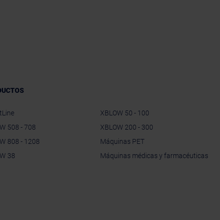
DUCTOS
tLine
XBLOW 50 - 100
W 508 - 708
XBLOW 200 - 300
W 808 - 1208
Máquinas PET
W 38
Máquinas médicas y farmacéuticas