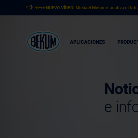
++++ NUEVO VÍDEO: Michael Mehnert analiza el futu
APLICACIONES
PRODUC
Noti
e in