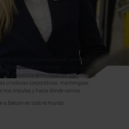
cias actuales, comunicados de prensa y
s relacionados con Bekum.
Ya se trate de
icas, proyectos emocionantes con clientes,
ias o noticias corporativas: manténgase
ue nos impulsa y hacia dónde vamos.
e a Bekum en todo el mundo.