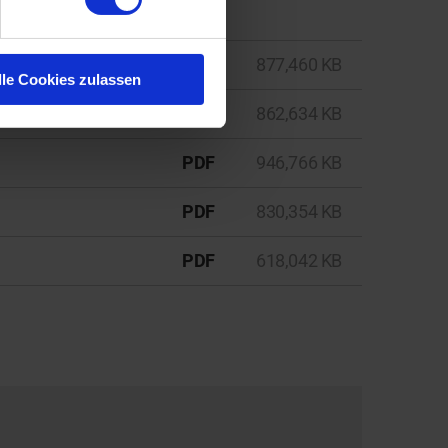
PDF
877,460 KB
lle Cookies zulassen
PDF
862,634 KB
PDF
946,766 KB
PDF
830,354 KB
PDF
618,042 KB