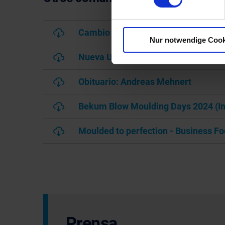
Cambio en la Diréccion de Bekum 1
Nur notwendige Cook
Nueva Ubicacion En Siegburg 07/20
Obituario: Andreas Mehnert
Bekum Blow Moulding Days 2024 (In
Moulded to perfection - Business F
Prensa.