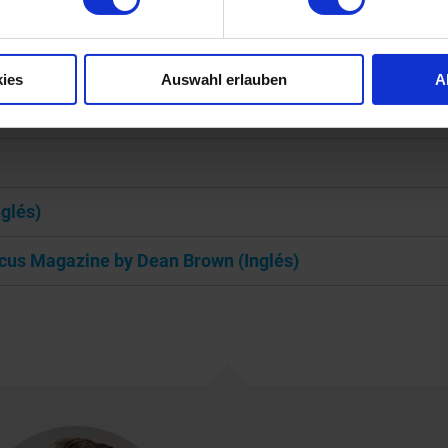
0/2024
ies
Auswahl erlauben
A
24
glés)
ocus Magazine by Dean Brown (Inglés)