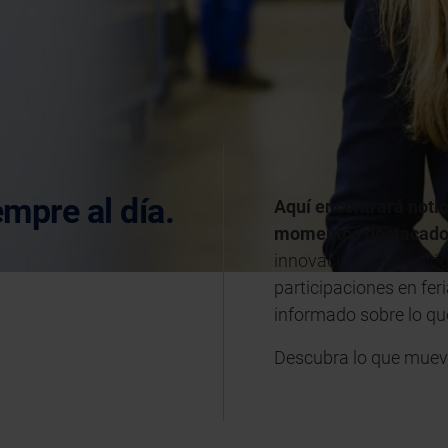
empre al día.
Aquí encontrará noti
momentos destacado
innovaciones tecnológ
participaciones en fer
informado sobre lo q
Descubra lo que muev