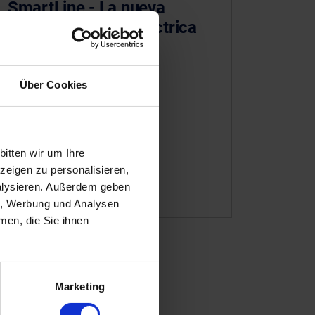
SmartLine - La nueva
serie totalmente eléctrica
de máquinas de
extrusión-soplado
Über Cookies
itten wir um Ihre
eigen zu personalisieren,
nalysieren. Außerdem geben
en, Werbung und Analysen
men, die Sie ihnen
Marketing